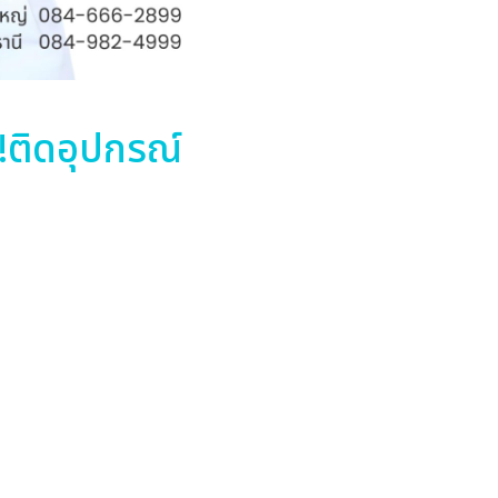
ี!ติดอุปกรณ์