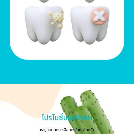
โปรโมชั่นสุดพิเศษ
เราดูแลทุกคนเหมือนคนในครอบครัว