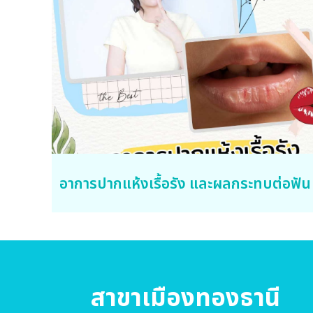
อาการปากแห้งเรื้อรัง และผลกระทบต่อฟัน
สาขาเมืองทองธานี