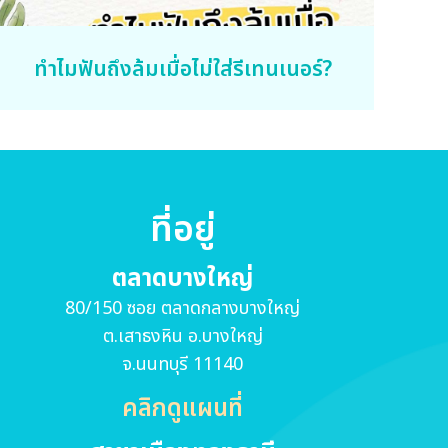
ทำไมฟันถึงล้มเมื่อไม่ใส่รีเทนเนอร์?
ที่อยู่
ตลาดบางใหญ่
80/150 ซอย ตลาดกลางบางใหญ่
ต.เสาธงหิน อ.บางใหญ่
จ.นนทบุรี 11140
คลิกดูแผนที่