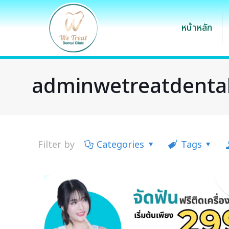
หน้าหลัก
adminwetreatdental
Filter by
Categories
Tags