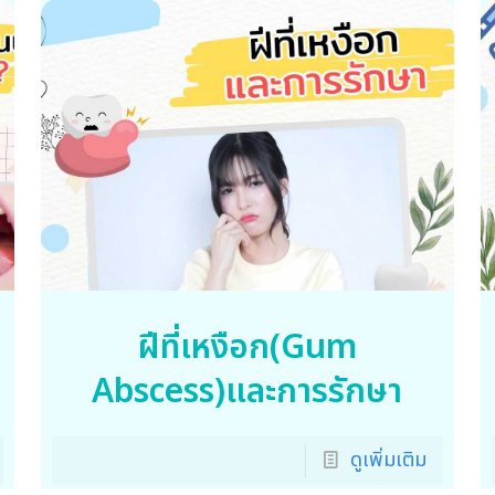
ฝีที่เหงือก(Gum
Abscess)และการรักษา
ดูเพิ่มเติม