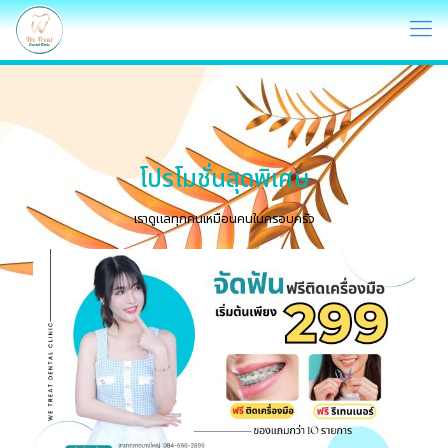
โปรโมชั่นสุดพิเศษ
เราดูแลทุกคนเหมือนคนในครอบครัว