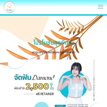
โปรโมชั่นสุดพิเศษ
เราดูแลทุกคนเหมือนคนในครอบครัว